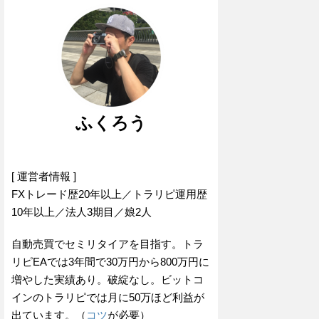
ふくろう
[ 運営者情報 ]
FXトレード歴20年以上／トラリピ運用歴
10年以上／法人3期目／娘2人
自動売買でセミリタイアを目指す。トラ
リピEAでは3年間で30万円から800万円に
増やした実績あり。破綻なし。ビットコ
インのトラリピでは月に50万ほど利益が
出ています。（
コツ
が必要）