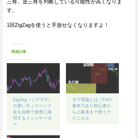
三尊、逆三尊を判断している可能性が高くなりま
す。
1回ZigZagを使うと手放せなくなりますよ！
関連記事
ZigZag（ジグザグ）
ダウ理論とは｜FXの
の使い方｜ローソク
基本であり初心者か
足を自動で波形に描
ら上級者まで使うテ
写するインジケータ
クニカル
ー