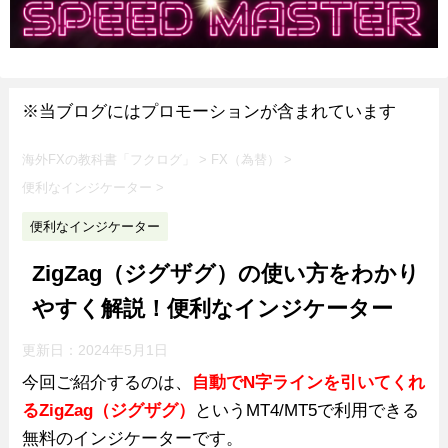
※当ブログにはプロモーションが含まれています
海外FXの教科書「フクログ」
>
FX（為替）
>
便利なインジケーター
>
便利なインジケーター
ZigZag（ジグザグ）の使い方をわかり
やすく解説！便利なインジケーター
更新日：
2024年5月1日
今回ご紹介するのは、
自動でN字ラインを引いてくれ
るZigZag（ジグザグ）
というMT4/MT5で利用できる
無料のインジケーターです。