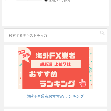
原油
,
OIL
,
限月
海外FX業者おすすめランキング