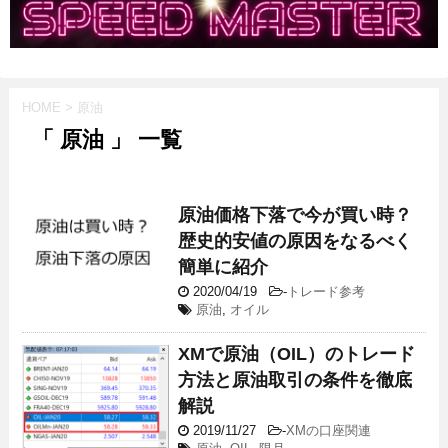
HOME
>
原油
「 原油 」 一覧
原油価格下落で今が買い時？
歴史的安値の原因をなるべく
簡単に紹介
2020/04/19
-
トレード参考
原油
,
オイル
XMで原油（OIL）のトレード
方法と原油取引の条件を徹底
解説
2019/11/27
-
XMの口座関連