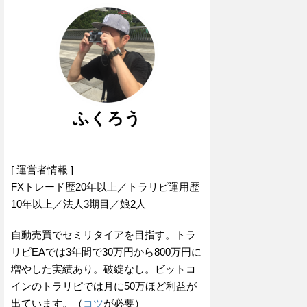
ふくろう
[ 運営者情報 ]
FXトレード歴20年以上／トラリピ運用歴
10年以上／法人3期目／娘2人
自動売買でセミリタイアを目指す。トラ
リピEAでは3年間で30万円から800万円に
増やした実績あり。破綻なし。ビットコ
インのトラリピでは月に50万ほど利益が
出ています。（
コツ
が必要）