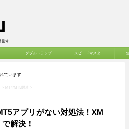
目指す
ダブルトラップ
スピードマスター
れています
者
>
MT4/MT5関連
>
4とMT5アプリがない対処法！XM
プリで解決！