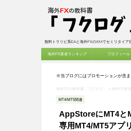
無料トラリピ系EAと海外FXのXMでセミリタイア
海外FX業者ランキング
プロフィール
※当ブログにはプロモーションが含ま
海外FXの教科書「フクログ」
>
海外FX業
MT4/MT5関連
AppStoreにMT
専用MT4/MT5ア