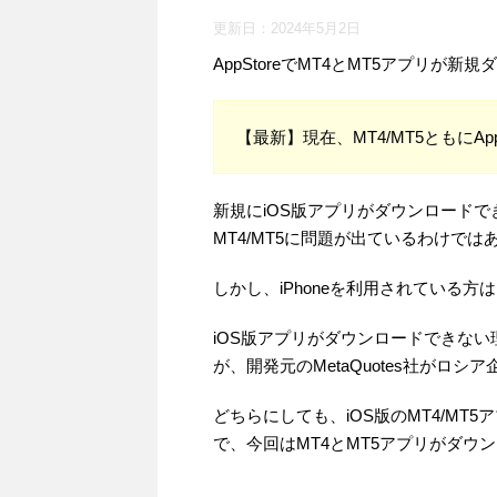
更新日：
2024年5月2日
AppStoreでMT4とMT5アプリが
【最新】現在、MT4/MT5ともにA
新規にiOS版アプリがダウンロードでき
MT4/MT5に問題が出ているわけでは
しかし、iPhoneを利用されている
iOS版アプリがダウンロードできな
が、開発元のMetaQuotes社がロ
どちらにしても、iOS版のMT4/M
で、今回はMT4とMT5アプリがダ