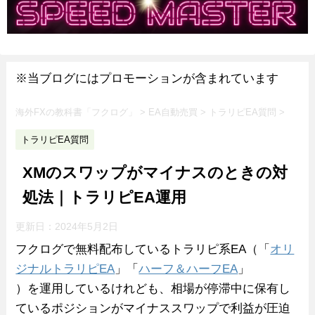
※当ブログにはプロモーションが含まれています
海外FXの教科書「フクログ」
>
EA自動売買
>
トラリピEA質問
>
トラリピEA質問
XMのスワップがマイナスのときの対
処法｜トラリピEA運用
更新日：
2024年5月2日
フクログで無料配布しているトラリピ系EA（「
オリ
ジナルトラリピEA
」「
ハーフ＆ハーフEA
」
）を運用しているけれども、相場が停滞中に保有し
ているポジションがマイナススワップで利益が圧迫