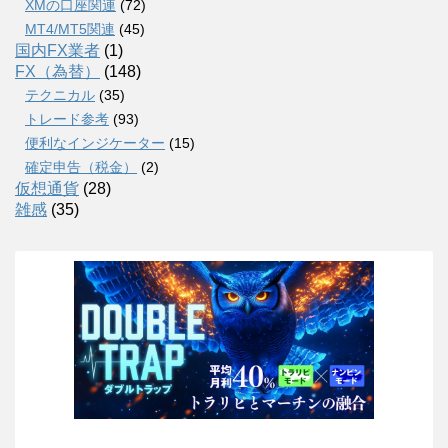
XMの口座関連
(72)
MT4/MT5関連
(45)
国内FX業者
(1)
FX（為替）
(148)
テクニカル
(35)
トレード参考
(93)
便利なインジケーター
(15)
確定申告（税金）
(2)
仮想通貨
(28)
雑感
(35)