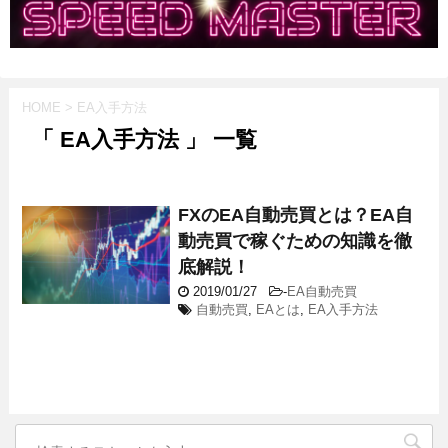
HOME
>
EA入手方法
「 EA入手方法 」 一覧
FXのEA自動売買とは？EA自
動売買で稼ぐための知識を徹
底解説！
2019/01/27
-
EA自動売買
自動売買
,
EAとは
,
EA入手方法