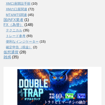
XM口座開設手順
(10)
XMの口座関連
(72)
MT4/MT5関連
(45)
国内FX業者
(1)
FX（為替）
(148)
テクニカル
(35)
トレード参考
(93)
便利なインジケーター
(15)
確定申告（税金）
(2)
仮想通貨
(28)
雑感
(35)