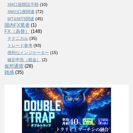
XM口座開設手順
(10)
XMの口座関連
(72)
MT4/MT5関連
(45)
国内FX業者
(1)
FX（為替）
(148)
テクニカル
(35)
トレード参考
(93)
便利なインジケーター
(15)
確定申告（税金）
(2)
仮想通貨
(28)
雑感
(35)