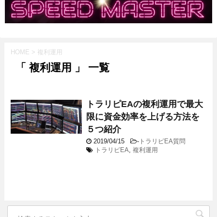
HOME
>
複利運用
「 複利運用 」 一覧
トラリピEAの複利運用で最大
限に資金効率を上げる方法を
５つ紹介
2019/04/15
-
トラリピEA質問
トラリピEA
,
複利運用