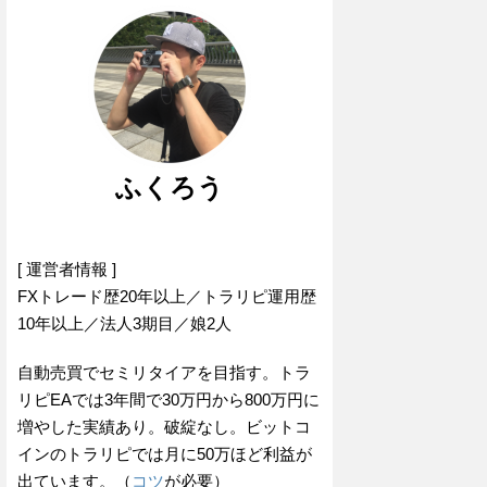
ふくろう
[ 運営者情報 ]
FXトレード歴20年以上／トラリピ運用歴
10年以上／法人3期目／娘2人
自動売買でセミリタイアを目指す。トラ
リピEAでは3年間で30万円から800万円に
増やした実績あり。破綻なし。ビットコ
インのトラリピでは月に50万ほど利益が
出ています。（
コツ
が必要）