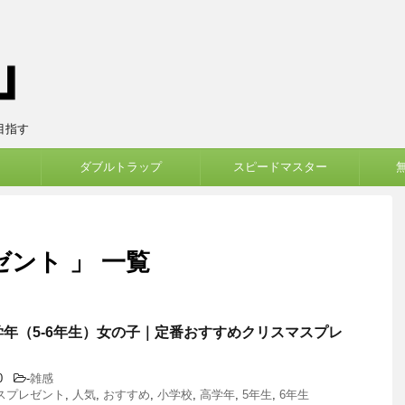
目指す
ダブルトラップ
スピードマスター
ント 」 一覧
学年（5-6年生）女の子｜定番おすすめクリスマスプレ
30
-
雑感
スプレゼント
,
人気
,
おすすめ
,
小学校
,
高学年
,
5年生
,
6年生