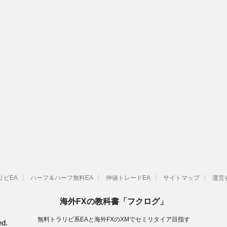
リピEA
ハーフ＆ハーフ無料EA
仲値トレードEA
サイトマップ
運営
海外FXの教科書「フクログ」
無料トラリピ系EAと海外FXのXMでセミリタイア目指す
d.