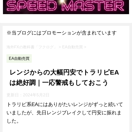
※当ブログにはプロモーションが含まれています
海外FXの教科書「フクログ」
>
EA自動売買
>
EA自動売買
レンジからの大幅円安でトラリピEA
は絶好調｜一応警戒もしておこう
更新日：
2024年5月2日
トラリピ系EAにはありがたいレンジがずっと続いて
いましたが、先日レンジブレイクして円安に振れま
した。