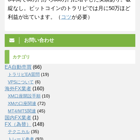
綻なし。ビットコインのトラリピでは月に50万ほど
利益が出ています。（
コツ
が必要）
お問い合わせ
カテゴリ
EA自動売買
(66)
トラリピEA質問
(19)
VPSについて
(6)
海外FX業者
(160)
XM口座開設手順
(10)
XMの口座関連
(72)
MT4/MT5関連
(45)
国内FX業者
(1)
FX（為替）
(148)
テクニカル
(35)
トレード参考
(93)