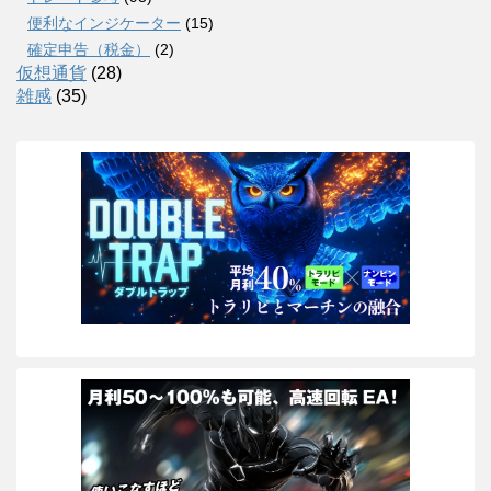
便利なインジケーター
(15)
確定申告（税金）
(2)
仮想通貨
(28)
雑感
(35)