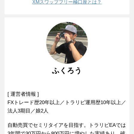
XMスワップフリー極口座とは？
ふくろう
[ 運営者情報 ]
FXトレード歴20年以上／トラリピ運用歴10年以上／
法人3期目／娘2人
自動売買でセミリタイアを目指す。トラリピEAでは
3年間で30万円から800万円に増やした実績あり。破