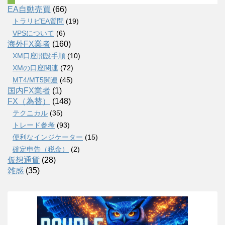
EA自動売買
(66)
トラリピEA質問
(19)
VPSについて
(6)
海外FX業者
(160)
XM口座開設手順
(10)
XMの口座関連
(72)
MT4/MT5関連
(45)
国内FX業者
(1)
FX（為替）
(148)
テクニカル
(35)
トレード参考
(93)
便利なインジケーター
(15)
確定申告（税金）
(2)
仮想通貨
(28)
雑感
(35)