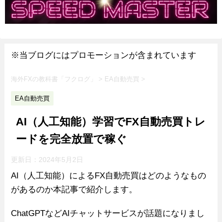
※当ブログにはプロモーションが含まれています
海外FXの教科書「フクログ」
>
EA自動売買
>
EA自動売買
AI（人工知能）学習でFX自動売買トレ
ードを完全放置で稼ぐ
更新日：
2024年5月2日
AI（人工知能）によるFX自動売買はどのようなもの
があるのか本記事で紹介します。
ChatGPTなどAIチャットサービスが話題になりまし