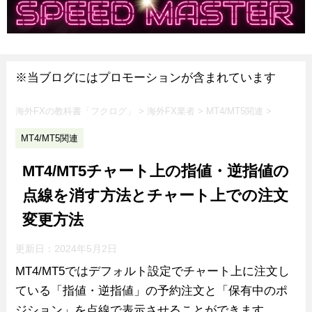
※当ブログにはプロモーションが含まれています
海外FXの教科書「フクログ」
>
海外FX業者
>
MT4/MT5関連
>
MT4/MT5関連
MT4/MT5チャート上の指値・逆指値の
点線を消す方法とチャート上での注文
変更方法
更新日：
2024年5月2日
MT4/MT5ではデフォルト設定でチャート上に注文し
ている「指値・逆指値」の予約注文と「保有中のポ
ジション」を点線で表示させることができます。