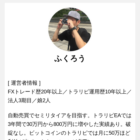
ふくろう
[ 運営者情報 ]
FXトレード歴20年以上／トラリピ運用歴10年以上／
法人3期目／娘2人
自動売買でセミリタイアを目指す。トラリピEAでは
3年間で30万円から800万円に増やした実績あり。破
綻なし。ビットコインのトラリピでは月に50万ほど