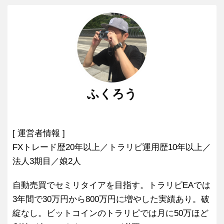
ふくろう
[ 運営者情報 ]
FXトレード歴20年以上／トラリピ運用歴10年以上／
法人3期目／娘2人
自動売買でセミリタイアを目指す。トラリピEAでは
3年間で30万円から800万円に増やした実績あり。破
綻なし。ビットコインのトラリピでは月に50万ほど