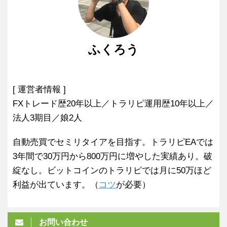
ふくろう
[ 運営者情報 ]
FXトレード歴20年以上／トラリピ運用歴10年以上／
法人3期目／娘2人
自動売買でセミリタイアを目指す。トラリピEAでは
3年間で30万円から800万円に増やした実績あり。破
綻なし。ビットコインのトラリピでは月に50万ほど
利益が出ています。（
コツ
が必要）
お問い合わせ