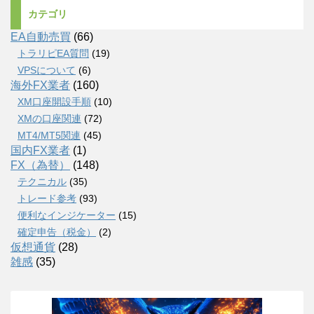
カテゴリ
EA自動売買
(66)
トラリピEA質問
(19)
VPSについて
(6)
海外FX業者
(160)
XM口座開設手順
(10)
XMの口座関連
(72)
MT4/MT5関連
(45)
国内FX業者
(1)
FX（為替）
(148)
テクニカル
(35)
トレード参考
(93)
便利なインジケーター
(15)
確定申告（税金）
(2)
仮想通貨
(28)
雑感
(35)