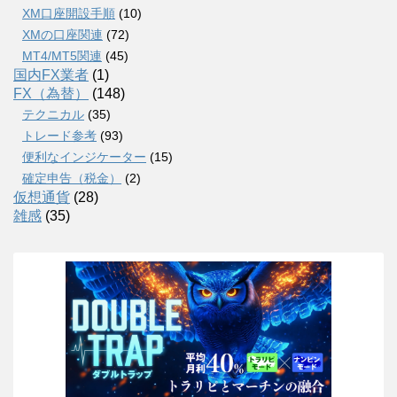
XM口座開設手順
(10)
XMの口座関連
(72)
MT4/MT5関連
(45)
国内FX業者
(1)
FX（為替）
(148)
テクニカル
(35)
トレード参考
(93)
便利なインジケーター
(15)
確定申告（税金）
(2)
仮想通貨
(28)
雑感
(35)